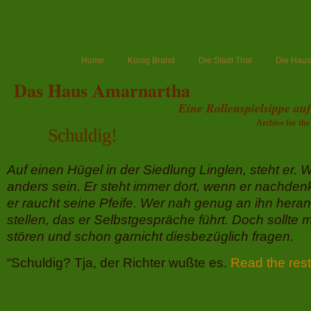
Home
König Brand
Die Stadt Thal
Die Haush
Das Haus Amarnartha
Eine Rollenspielsippe au
Archive for th
Schuldig!
Auf einen Hügel in der Siedlung Linglen, steht er. W
anders sein. Er steht immer dort, wenn er nachdenk
er raucht seine Pfeife. Wer nah genug an ihn heran 
stellen, das er Selbstgespräche führt. Doch sollte 
stören und schon garnicht diesbezüglich fragen.
“Schuldig? Tja, der Richter wußte es.
Read the rest 