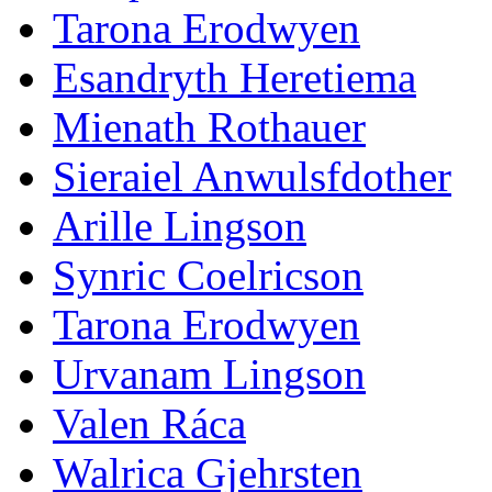
Tarona Erodwyen
Esandryth Heretiema
Mienath Rothauer
Sieraiel Anwulsfdother
Arille Lingson
Synric Coelricson
Tarona Erodwyen
Urvanam Lingson
Valen Ráca
Walrica Gjehrsten